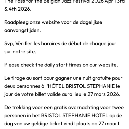
The Pass for the Belgian Jazz Festival 2026 April 3rd
e
& 4th 2026.
P
A
Raadpleeg onze website voor de dagelijkse
S
aanvangstijden.
S
Svp, Vérifier les horaires de début de chaque jour
s
sur notre site.
u
p
Please check the daily start times on our website.
p
o
Le tirage au sort pour gagner une nuit gratuite pour
r
deux personnes à l‘HÔTEL BRISTOL STEPHANIE le
t
jour de votre billet valide aura lieu le 27 mars 2026.
t
De trekking voor een gratis overnachting voor twee
o
personen in het BRISTOL STEPHANIE HOTEL op de
m
dag van uw geldige ticket vindt plaats op 27 maart
b