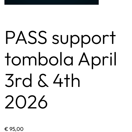
PASS support
tombola April
3rd & 4th
2026
€
95,00