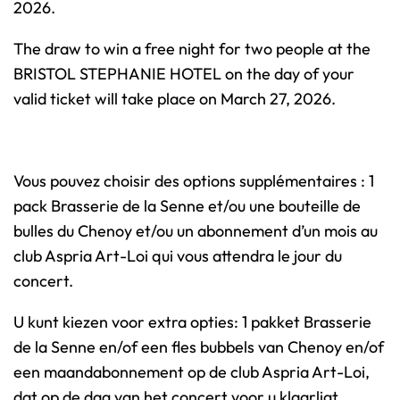
2026.
o
l
The draw to win a free night for two people at the
a
BRISTOL STEPHANIE HOTEL on the day of your
A
valid ticket will take place on March 27, 2026.
p
r
i
Vous pouvez choisir des options supplémentaires : 1
l
pack Brasserie de la Senne et/ou une bouteille de
3
bulles du Chenoy et/ou un abonnement d’un mois au
r
club Aspria Art-Loi qui vous attendra le jour du
d
concert.
&
4
U kunt kiezen voor extra opties: 1 pakket Brasserie
t
de la Senne en/of een fles bubbels van Chenoy en/of
h
een maandabonnement op de club Aspria Art-Loi,
2
dat op de dag van het concert voor u klaarligt.