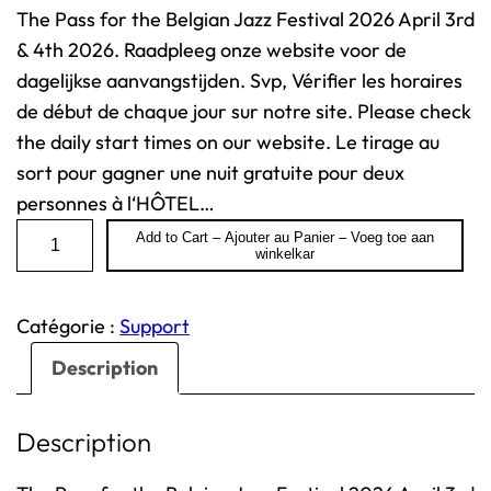
The Pass for the Belgian Jazz Festival 2026 April 3rd
& 4th 2026. Raadpleeg onze website voor de
dagelijkse aanvangstijden. Svp, Vérifier les horaires
de début de chaque jour sur notre site. Please check
the daily start times on our website. Le tirage au
sort pour gagner une nuit gratuite pour deux
personnes à l‘HÔTEL…
q
Add to Cart – Ajouter au Panier – Voeg toe aan
winkelkar
u
a
n
Catégorie :
Support
t
Description
i
t
Description
é
d